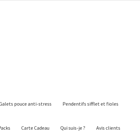
Galets pouce anti-stress
Pendentifs sifflet et fioles
Packs
Carte Cadeau
Qui suis-je ?
Avis clients