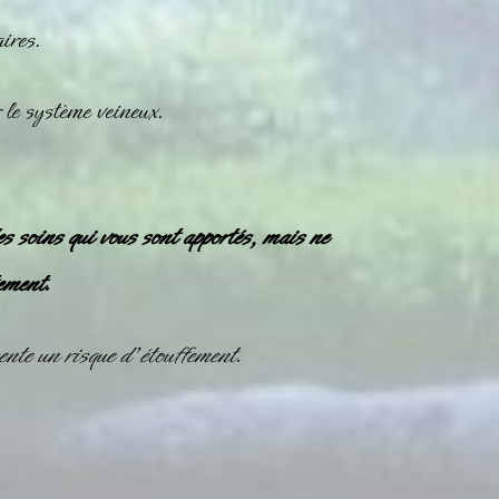
ires.
 le système veineux.
es soins qui vous sont apportés, mais ne
ement.
nte un risque d’étouffement.