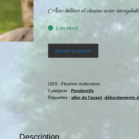
Avec bélière et chaine acier inoxydab
1 en stock
Ajouter au panier
UGS :
Fluorine multicolore
Catégorie :
Pendentifs
Étiquettes :
aller de l'avant
,
débordements é
Description