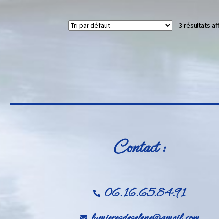
3 résultats af
Contact :
06.16.65.84.91
lumieresdeselene@gmail.com