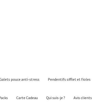
Galets pouce anti-stress
Pendentifs sifflet et fioles
Packs
Carte Cadeau
Qui suis-je ?
Avis clients