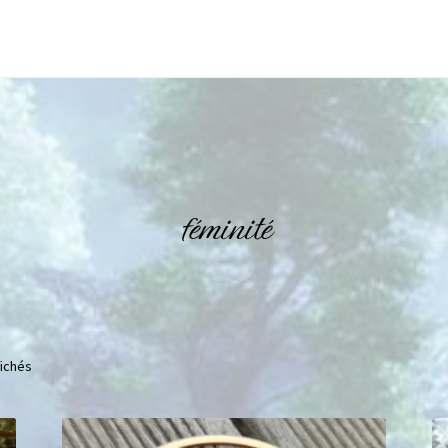
féminité
fichés