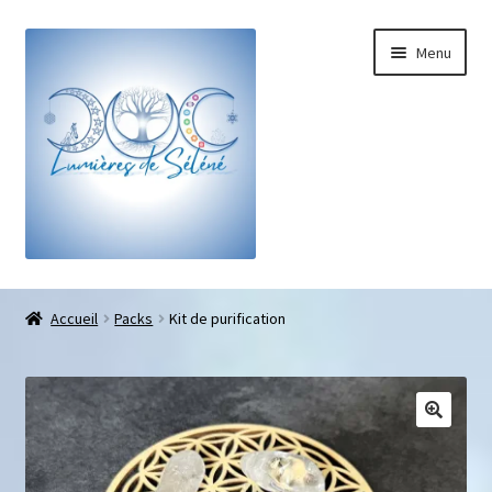
Menu
Boutique
Accueil
Packs
Kit de purification
Bracelets sur-mesure
Galets pouce anti-stress
Pendentifs sifflet et fioles