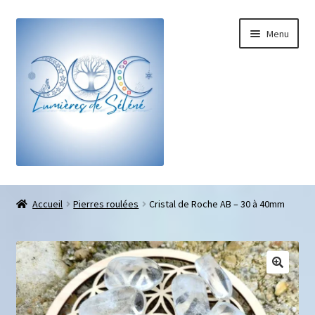
Menu
Boutique
Accueil
Pierres roulées
Cristal de Roche AB – 30 à 40mm
Bracelets sur-mesure
Galets pouce anti-stress
Pendentifs sifflet et fioles