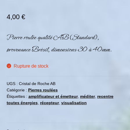
4,00
€
Pierre roulée qualité AB (Standard),
provenance Brésil, dimensions 30 à 40mm.
Rupture de stock
UGS :
Cristal de Roche AB
Catégorie :
Pierres roulées
Étiquettes :
amplificateur et émetteur
,
méditer
,
recentre
toutes énergies
,
récepteur
,
visualisation