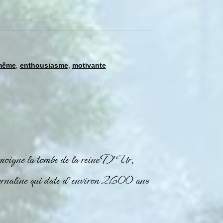
 même
,
enthousiasme
,
motivante
moigne la tombe de la reine D’Ur,
 Cornaline qui date d’environ 2600 ans