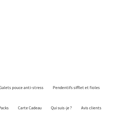
Galets pouce anti-stress
Pendentifs sifflet et fioles
Packs
Carte Cadeau
Qui suis-je ?
Avis clients