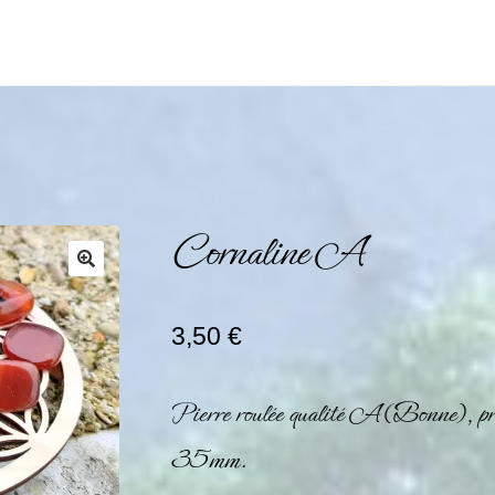
Cornaline A
3,50
€
Pierre roulée qualité A (Bonne), p
35mm.