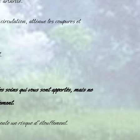
’arthrite.
circulation, atténue les coupures et
.
es soins qui vous sont apportés, mais ne
ement.
nte un risque d’étouffement.