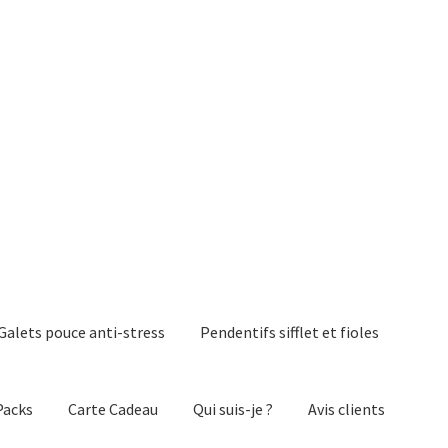
Galets pouce anti-stress
Pendentifs sifflet et fioles
Packs
Carte Cadeau
Qui suis-je ?
Avis clients