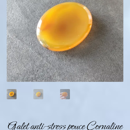
Mini géodes
Bougies lithothérapie
Packs
Carte Cadeau
Qui suis-je ?
Avis clients
Mon compte
Panier
Galet anti-stress pouce Cornaline