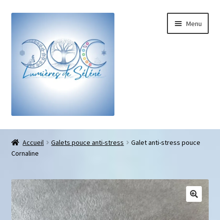
Menu
Boutique
Accueil
Galets pouce anti-stress
Galet anti-stress pouce
Cornaline
Bracelets sur-mesure
Galets pouce anti-stress
Pendentifs sifflet et fioles