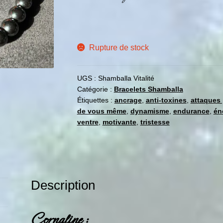
Rupture de stock
UGS :
Shamballa Vitalité
Catégorie :
Bracelets Shamballa
Étiquettes :
ancrage
,
anti-toxines
,
attaques
de vous même
,
dynamisme
,
endurance
,
én
ventre
,
motivante
,
tristesse
Description
Cornaline :