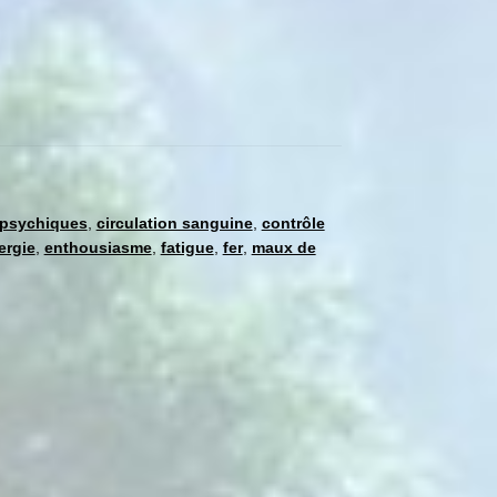
 psychiques
,
circulation sanguine
,
contrôle
ergie
,
enthousiasme
,
fatigue
,
fer
,
maux de