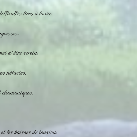
fficultés liées à la vie.
ngoisses.
met d’être serein.
es néfastes.
et chamaniques.
et les baisses de tension.