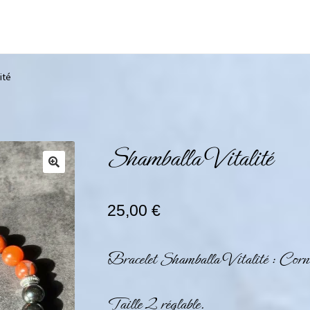
ité
Shamballa Vitalité
25,00
€
Bracelet Shamballa Vitalité : Corna
Taille 2 réglable.