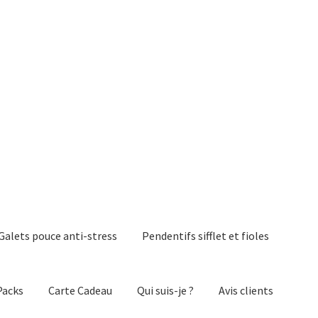
Galets pouce anti-stress
Pendentifs sifflet et fioles
Packs
Carte Cadeau
Qui suis-je ?
Avis clients