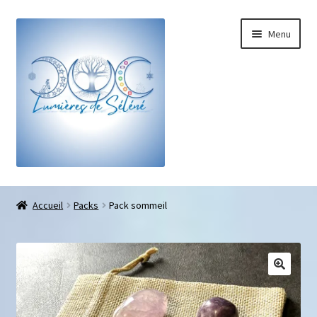
Menu
Boutique
Accueil
Packs
Pack sommeil
Bracelets sur-mesure
Galets pouce anti-stress
Pendentifs sifflet et fioles