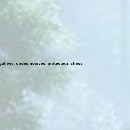
gatives
,
ondes nocives
,
protecteur
,
stress