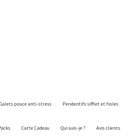
Galets pouce anti-stress
Pendentifs sifflet et fioles
Packs
Carte Cadeau
Qui suis-je ?
Avis clients