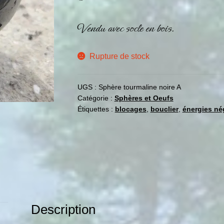
Vendu avec socle en bois.
Rupture de stock
UGS :
Sphère tourmaline noire A
Catégorie :
Sphères et Oeufs
Étiquettes :
blocages
,
bouclier
,
énergies né
Description