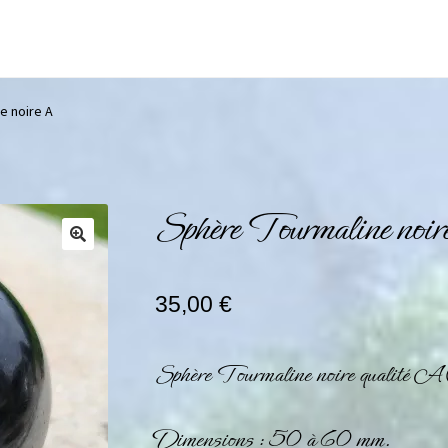
e noire A
Sphère Tourmaline noi
35,00
€
Sphère Tourmaline noire qualité A
Dimensions : 50 à 60 mm.