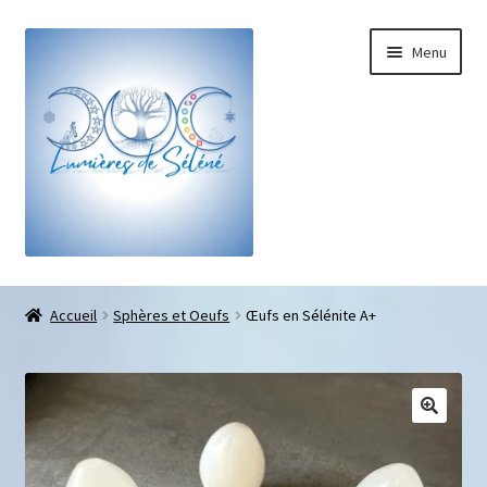
Menu
Boutique
Accueil
Sphères et Oeufs
Œufs en Sélénite A+
Bracelets sur-mesure
Galets pouce anti-stress
Pendentifs sifflet et fioles