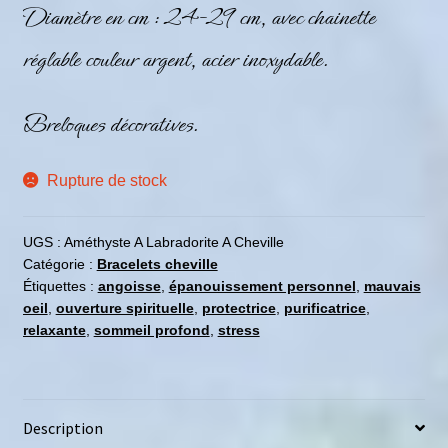
Diamètre en cm : 24-29 cm, avec chainette
réglable couleur argent, acier inoxydable.
Breloques décoratives.
Rupture de stock
UGS :
Améthyste A Labradorite A Cheville
Catégorie :
Bracelets cheville
Étiquettes :
angoisse
,
épanouissement personnel
,
mauvais
oeil
,
ouverture spirituelle
,
protectrice
,
purificatrice
,
relaxante
,
sommeil profond
,
stress
Description