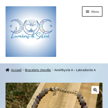
Menu
Boutique
Accueil
Bracelets cheville
Améthyste A – Labradorite A
Bracelets sur-mesure
Galets pouce anti-stress
Pendentifs sifflet et fioles