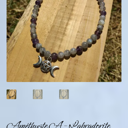
Mini géodes
Bougies lithothérapie
Packs
Carte Cadeau
Qui suis-je ?
Avis clients
Mon compte
Panier
Améthyste A – Labradorite