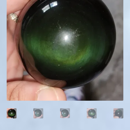
Mini géodes
Bougies lithothérapie
Packs
Carte Cadeau
Qui suis-je ?
Avis clients
Mon compte
Panier