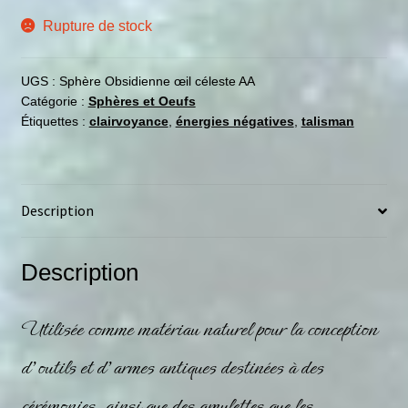
Rupture de stock
UGS :
Sphère Obsidienne œil céleste AA
Catégorie :
Sphères et Oeufs
Étiquettes :
clairvoyance
,
énergies négatives
,
talisman
Description
Description
Utilisée comme matériau naturel pour la conception
d’outils et d’armes antiques destinées à des
cérémonies, ainsi que des amulettes que les