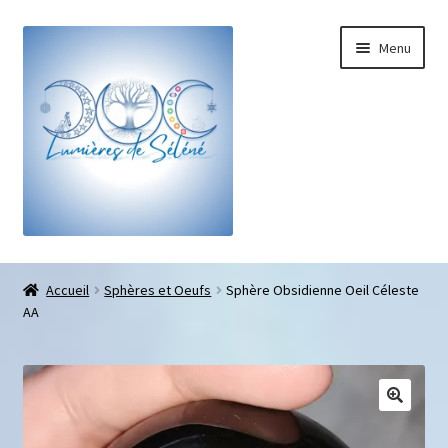
Menu
Boutique
Accueil
Sphères et Oeufs
Sphère Obsidienne Oeil Céleste
AA
Bracelets sur-mesure
Galets pouce anti-stress
Pendentifs sifflet et fioles