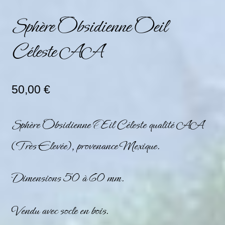
Sphère Obsidienne Oeil
Céleste AA
50,00
€
Sphère Obsidienne Œil Céleste qualité AA
(Très Elevée), provenance Mexique.
Dimensions 50 à 60 mm.
Vendu avec socle en bois.