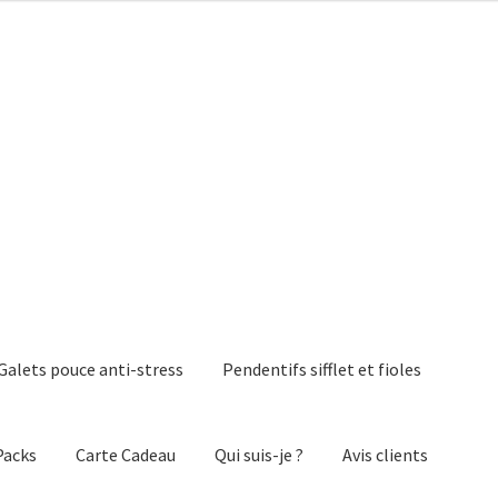
Galets pouce anti-stress
Pendentifs sifflet et fioles
Packs
Carte Cadeau
Qui suis-je ?
Avis clients