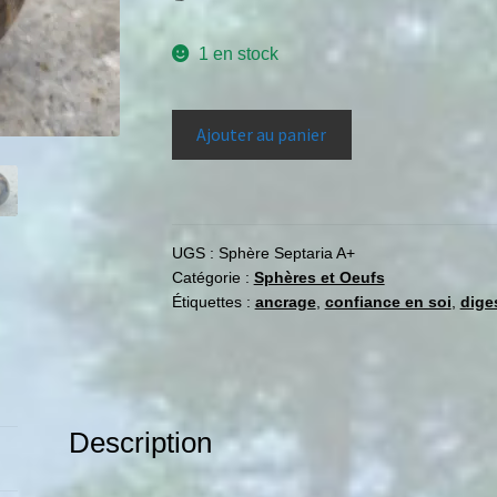
1 en stock
Ajouter au panier
UGS :
Sphère Septaria A+
Catégorie :
Sphères et Oeufs
Étiquettes :
ancrage
,
confiance en soi
,
dige
Description