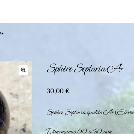
A+
Sphère Septaria A+
30,00
€
Sphère Septaria qualité A+ (Elevé
Dimensions 50 à 60 mm.