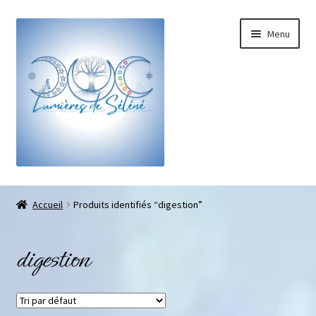
Menu
Boutique
Accueil
Produits identifiés “digestion”
Bracelets sur-mesure
digestion
Galets pouce anti-stress
Pendentifs sifflet et fioles