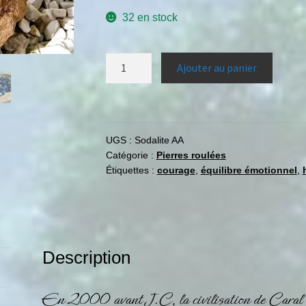
32 en stock
Ajouter au panier
UGS :
Sodalite AA
Catégorie :
Pierres roulées
Étiquettes :
courage
,
équilibre émotionnel
,
Description
En 2000 avant J.C, la civilisation de Caral a