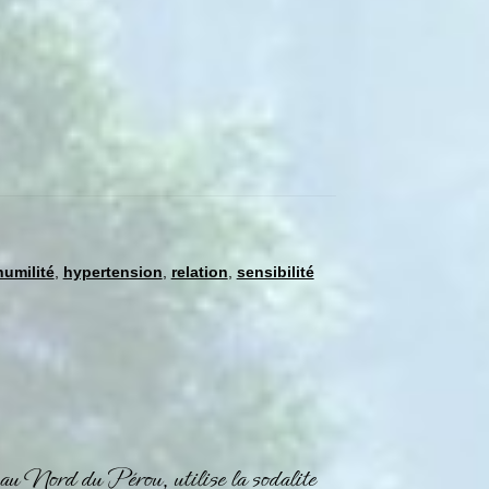
humilité
,
hypertension
,
relation
,
sensibilité
u Nord du Pérou, utilise la
sodalite