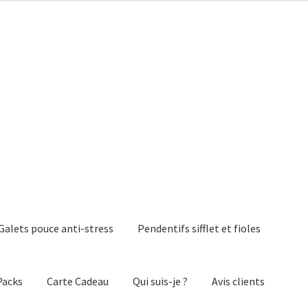
Galets pouce anti-stress
Pendentifs sifflet et fioles
Packs
Carte Cadeau
Qui suis-je ?
Avis clients