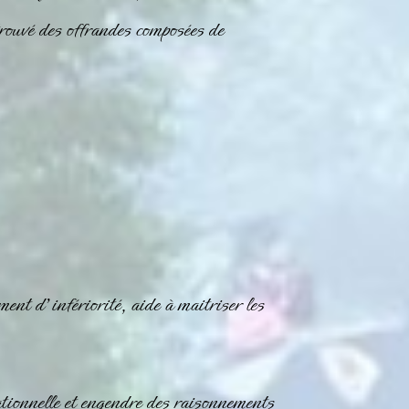
etrouvé des offrandes composées de
ent d’infériorité, aide à maitriser les
ationnelle et engendre des raisonnements