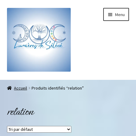
Menu
Boutique
Accueil
Produits identifiés “relation”
Bracelets sur-mesure
relation
Galets pouce anti-stress
Pendentifs sifflet et fioles