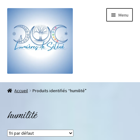
Menu
Boutique
Accueil
Produits identifiés “humilité”
Bracelets sur-mesure
humilité
Galets pouce anti-stress
Pendentifs sifflet et fioles