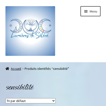
Menu
Boutique
Accueil
Produits identifiés “sensibilité”
Bracelets sur-mesure
sensibilité
Galets pouce anti-stress
Pendentifs sifflet et fioles