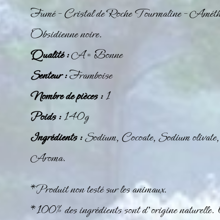
Fumé –
Cristal de Roche Tourmaline
–
Améth
Obsidienne noire
.
Qualité :
A = Bonne
Senteur :
Framboise
Nombre de pièces :
1
Poids :
140g
Ingrédients :
Sodium, Cocoate, Sodium olivate
Aroma.
*Produit non testé sur les animaux.
*100% des ingrédients sont d’origine naturelle. 