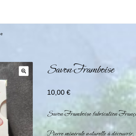
se
Savon Framboise
10,00
€
Savon Framboise fabrication França
Pierre minérale naturelle à découvr