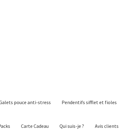
Galets pouce anti-stress
Pendentifs sifflet et fioles
Packs
Carte Cadeau
Qui suis-je ?
Avis clients