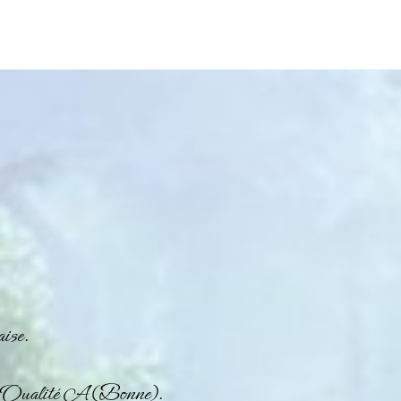
ise.
ir. Qualité A (Bonne).