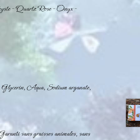
yste
–
Quartz Rose
–
Onyx
–
, Glycerin, Aqua, Sodium arganate,
Garanti sans graisses animales, sans