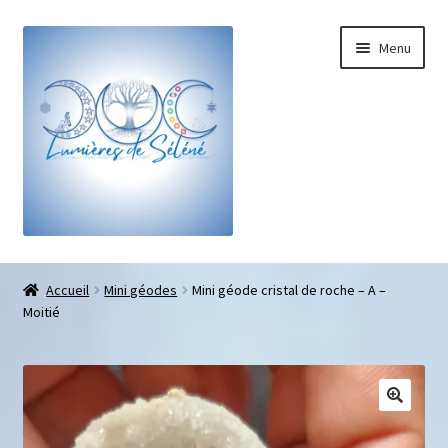
Menu
Boutique
Accueil
Mini géodes
Mini géode cristal de roche – A –
Moitié
Bracelets sur-mesure
Galets pouce anti-stress
Pendentifs sifflet et fioles