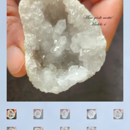
Mini géodes
Bougies lithothérapie
Packs
Carte Cadeau
Qui suis-je ?
Avis clients
Mon compte
Panier