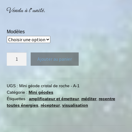
Vendu à l’unité.
Modèles
Ajouter au panier
UGS :
Mini géode cristal de roche - A-1
Catégorie :
Mini géodes
Étiquettes :
amplificateur et émetteur
,
méditer
,
recentre
toutes énergies
,
récepteur
,
visualisation