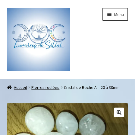
Menu
Boutique
Accueil
Pierres roulées
Cristal de Roche A – 20 à 30mm
Bracelets sur-mesure
Galets pouce anti-stress
Pendentifs sifflet et fioles