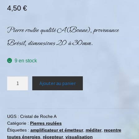
4,50
€
Pierre roulée qualité A (Bonne), provenance
Brésil, dimensions 20 à 30mm.
9 en stock
Ajouter au panier
UGS :
Cristal de Roche A
Catégorie :
Pierres roulées
Étiquettes :
amplificateur et émetteur
,
méditer
,
recentre
toutes énergies
,
récepteur
,
visualisation