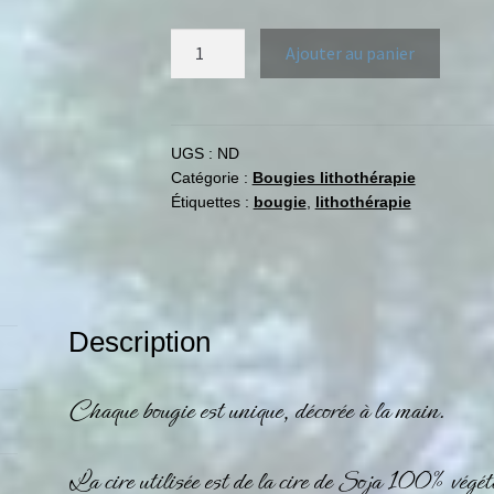
Ajouter au panier
UGS :
ND
Catégorie :
Bougies lithothérapie
Étiquettes :
bougie
,
lithothérapie
Description
Chaque bougie est unique, décorée à la main.
La cire utilisée est de la cire de Soja 100% vé