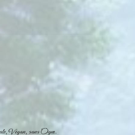
gétale, Végan, sans Ogm.