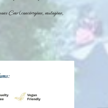
 sans Cmr (cancérogène, mutagène,