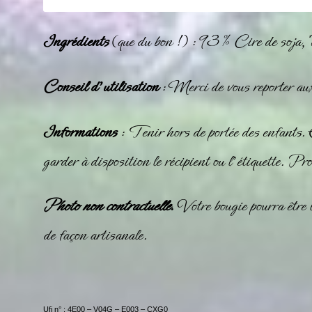
Ingrédients
(que du bon !) : 93 % Cire de soja,
Conseil d’utilisation
: Merci de vous reporter aux
Informations
: Tenir hors de portée des enfants.
garder à disposition le récipient ou l’étiquette. Pr
Photo non contractuelle
.
Votre bougie pourra être l
de façon artisanale.
Ufi n° : 4E00 – V04G – E003 – CXG0