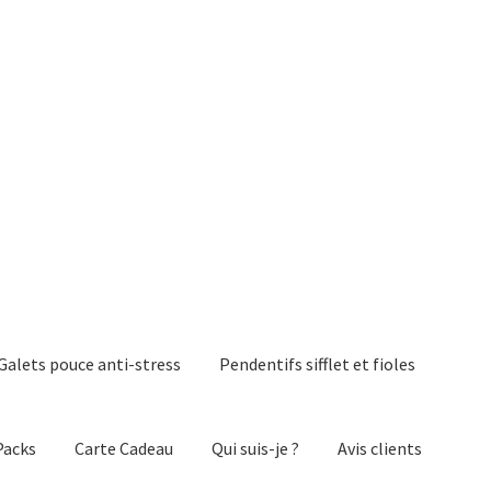
Galets pouce anti-stress
Pendentifs sifflet et fioles
Packs
Carte Cadeau
Qui suis-je ?
Avis clients