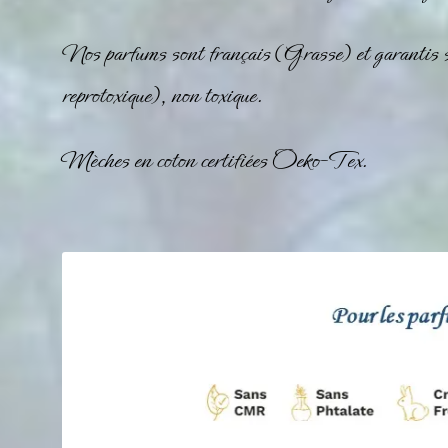
Nos parfums sont français (Grasse) et garantis
reprotoxique), non toxique.
Mèches en coton certifiées Oeko-Tex.