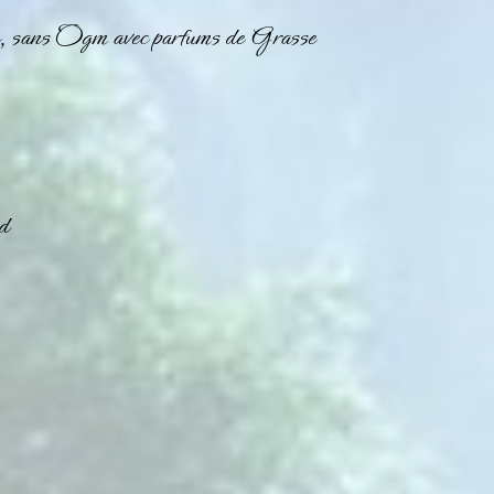
, sans Ogm avec parfums de Grasse
d