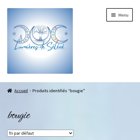
Menu
Boutique
Accueil
Produits identifiés “bougie”
Bracelets sur-mesure
bougie
Galets pouce anti-stress
Pendentifs sifflet et fioles