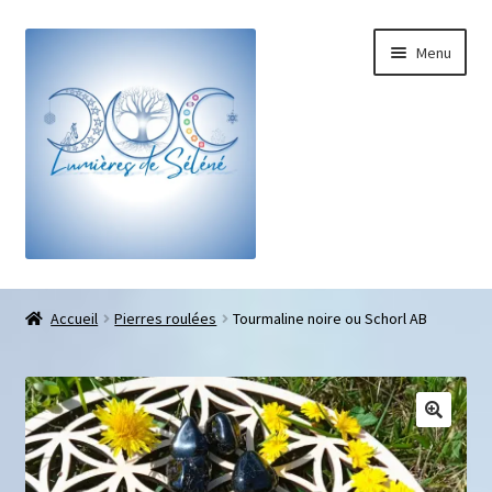
Menu
Boutique
Accueil
Pierres roulées
Tourmaline noire ou Schorl AB
Bracelets sur-mesure
Galets pouce anti-stress
Pendentifs sifflet et fioles