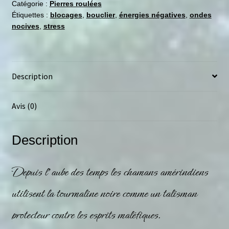
Catégorie :
Pierres roulées
Étiquettes :
blocages
,
bouclier
,
énergies négatives
,
ondes
nocives
,
stress
Description
Avis (0)
Description
Depuis l’aube des temps les chamans amérindiens
utilisent la
tourmaline
noire comme un talisman
protecteur contre les esprits maléfiques.