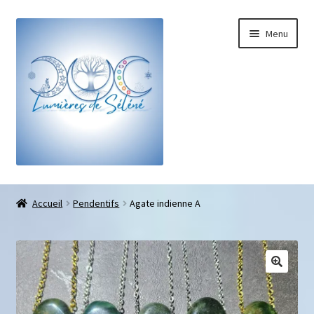
Menu
Boutique
Accueil
Pendentifs
Agate indienne A
Bracelets sur-mesure
Galets pouce anti-stress
Pendentifs sifflet et fioles