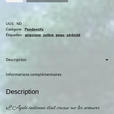
UGS :
ND
Catégorie :
Pendentifs
Étiquettes :
angoisse
,
colère
,
peau
,
sérénité
Description
Informations complémentaires
Description
L’
Agate
indienne était cousue sur les armures