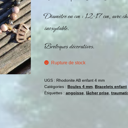
Diamètre en cm : 12-17 cm, avec chain
inoxydable.
Breloques décoratives.
Rupture de stock
UGS :
Rhodonite AB enfant 4 mm
Catégories :
Boules 4 mm
,
Bracelets enfant
Étiquettes :
angoisse
,
lâcher prise
,
traumat