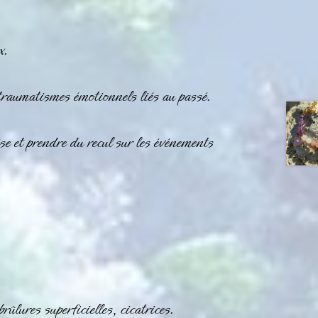
x.
traumatismes émotionnels liés au passé.
e et prendre du recul sur les événements
ûlures superficielles, cicatrices.