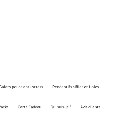
Galets pouce anti-stress
Pendentifs sifflet et fioles
Packs
Carte Cadeau
Qui suis-je ?
Avis clients