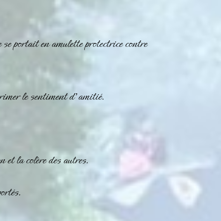
e
se portait en amulette protectrice contre
rimer le sentiment d’amitié.
n et la colère des autres.
ortés.