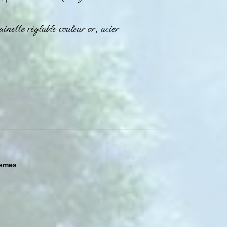
ette réglable couleur or, acier
ismes