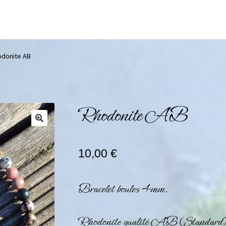
odonite AB
Rhodonite AB
10,00
€
Bracelet boules 4mm.
Rhodonite qualité AB (Standard),