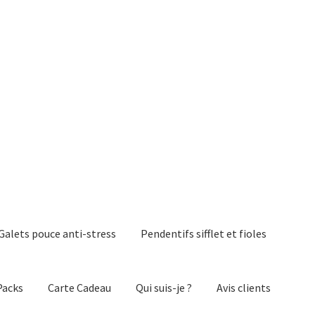
Galets pouce anti-stress
Pendentifs sifflet et fioles
Packs
Carte Cadeau
Qui suis-je ?
Avis clients