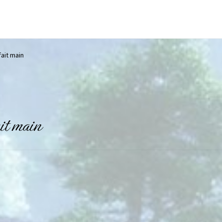
ait main
it main