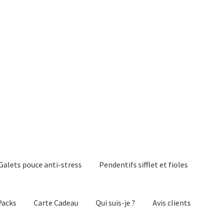
Galets pouce anti-stress
Pendentifs sifflet et fioles
Packs
Carte Cadeau
Qui suis-je ?
Avis clients