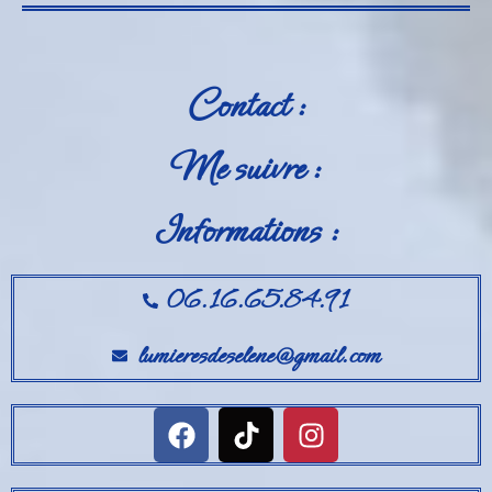
Contact :
Me suivre :
Informations :
06.16.65.84.91
lumieresdeselene@gmail.com