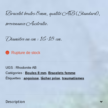
Bracelet boules 8mm, qualité AB (Standard),
provenance Australie.
Diamètre en cm : 16-18 cm.
Rupture de stock
UGS :
Rhodonite AB
Catégories :
Boules 8 mm
,
Bracelets femme
Étiquettes :
angoisse
,
lâcher prise
,
traumatismes
Description