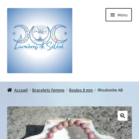
Menu
Boutique
Accueil
Bracelets femme
Boules 8 mm
Rhodonite AB
Bracelets sur-mesure
Galets pouce anti-stress
Pendentifs sifflet et fioles