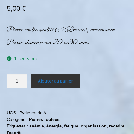
5,00
€
Pierre roulée qualité A (Bonne), provenance
Pérou, dimensions 20 à 30 mm.
11 en stock
Ajouter au panier
UGS :
Pyrite ronde A
Catégorie :
Pierres roulées
Étiquettes :
anémie
,
énergie
,
fatigue
,
organisation
,
recadre
l'esprit