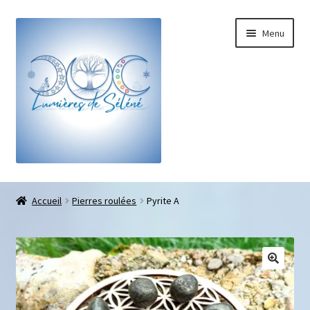
Menu
Boutique
Accueil
Pierres roulées
Pyrite A
Bracelets sur-mesure
Galets pouce anti-stress
Pendentifs sifflet et fioles