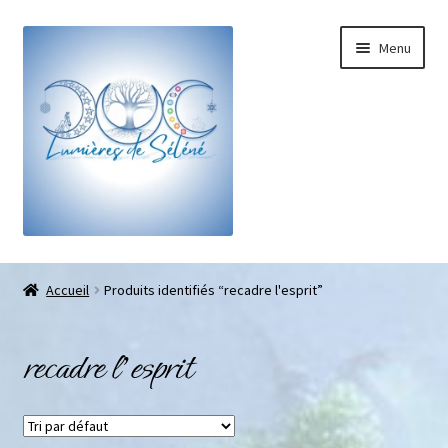
Menu
Boutique
Accueil
Produits identifiés “recadre l'esprit”
Bracelets sur-mesure
recadre l'esprit
Galets pouce anti-stress
Pendentifs sifflet et fioles