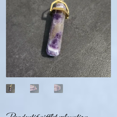
Mini géodes
Bougies lithothérapie
Packs
Carte Cadeau
Qui suis-je ?
Avis clients
Mon compte
Panier