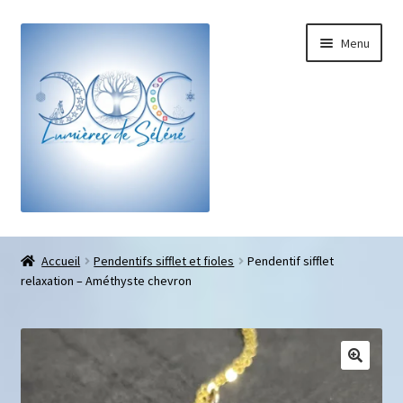
Menu
Boutique
Accueil
Pendentifs sifflet et fioles
Pendentif sifflet
relaxation – Améthyste chevron
Bracelets sur-mesure
Galets pouce anti-stress
Pendentifs sifflet et fioles