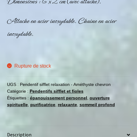
Dimensions : 6 x 2 cm (avec attache).
Attache en acier inoxydable. Chaine en acier
inoxydable.
Rupture de stock
UGS :
Pendentif sifflet relaxation - Améthyste chevron
Catégorie :
Pendentifs sifflet et fioles
Étiquettes :
épanouissement personnel
,
ouverture
spirituelle
,
purificatrice
,
relaxante
,
sommeil profond
Description