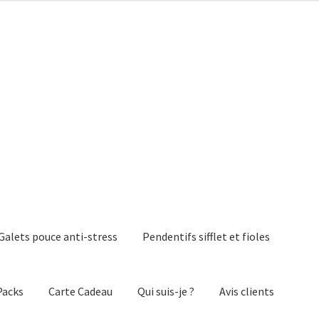
Galets pouce anti-stress
Pendentifs sifflet et fioles
Packs
Carte Cadeau
Qui suis-je ?
Avis clients