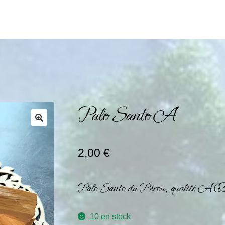
Palo Santo A
2,00
€
Palo Santo du Pérou, qualité A (
10 en stock