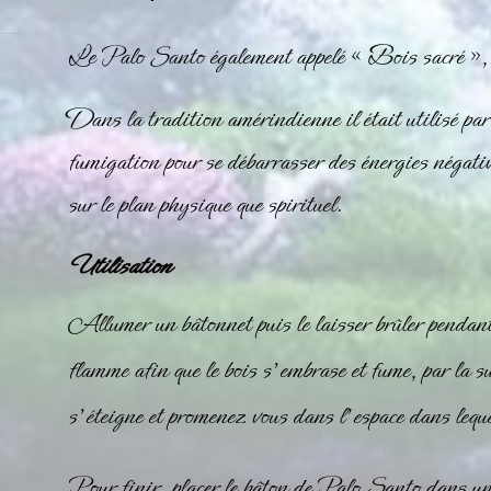
Le Palo Santo également appelé « Bois sacré », e
Dans la tradition amérindienne il était utilisé par 
fumigation pour se débarrasser des énergies négativ
sur le plan physique que spirituel.
Utilisation
Allumer un bâtonnet puis le laisser brûler pendant
flamme afin que le bois s’embrase et fume, par la su
s’éteigne et promenez vous dans l’espace dans leque
Pour finir, placer le bâton de Palo Santo dans un