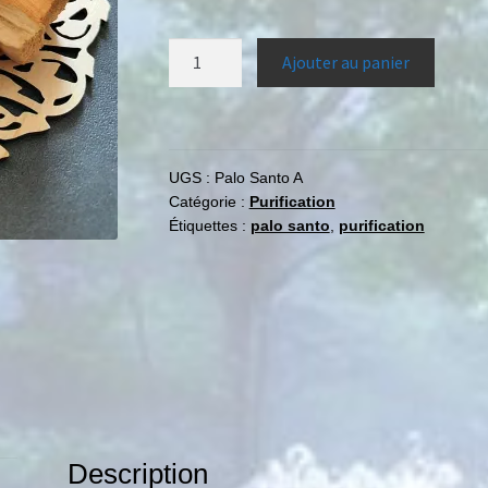
Ajouter au panier
UGS :
Palo Santo A
Catégorie :
Purification
Étiquettes :
palo santo
,
purification
Description