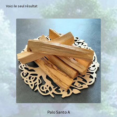
Voici le seul résultat
Mini géodes
Bougies lithothérapie
Packs
Carte Cadeau
Qui suis-je ?
Avis clients
Mon compte
Panier
Palo Santo A