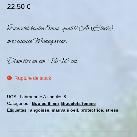
22,50
€
Bracelet boules 8mm, qualité A+ (Elevée),
provenance Madagascar.
Diamètre en cm : 16-18 cm.
Rupture de stock
UGS :
Labradorite A+ boules 8
Catégories :
Boules 8 mm
,
Bracelets femme
Étiquettes :
angoisse
,
mauvais oeil
,
protectrice
,
stress