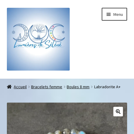
Menu
Boutique
Accueil
Bracelets femme
Boules 8 mm
Labradorite A+
Bracelets sur-mesure
Galets pouce anti-stress
Pendentifs sifflet et fioles