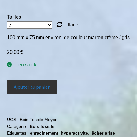
Tailles
Effacer
100 mm x 75 mm environ, de couleur marron crème / gris
20,00
€
1 en stock
Ajouter au panier
UGS :
Bois Fossile Moyen
Catégorie :
Bois fossile
Étiquettes :
enracinement
,
hyperactivité
,
lâcher prise