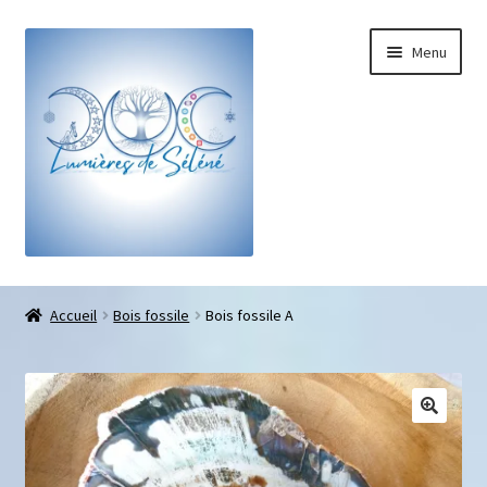
Menu
Boutique
Accueil
Bois fossile
Bois fossile A
Bracelets sur-mesure
Galets pouce anti-stress
Pendentifs sifflet et fioles