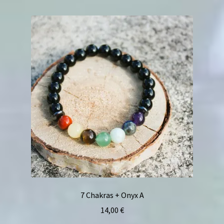
7 Chakras + Onyx A
14,00
€