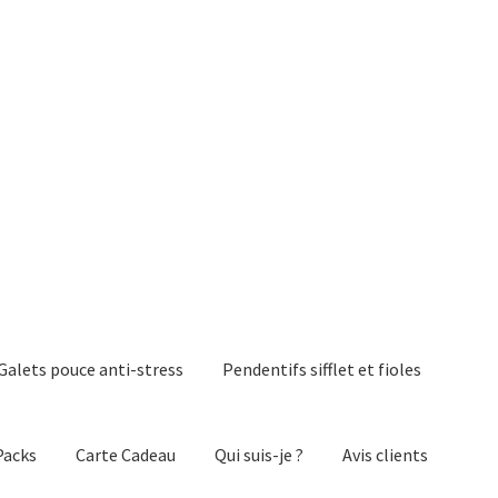
Galets pouce anti-stress
Pendentifs sifflet et fioles
Packs
Carte Cadeau
Qui suis-je ?
Avis clients