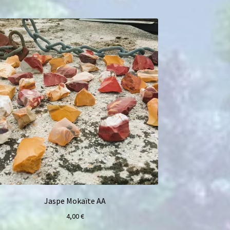
Jaspe Mokaïte AA
4,00
€