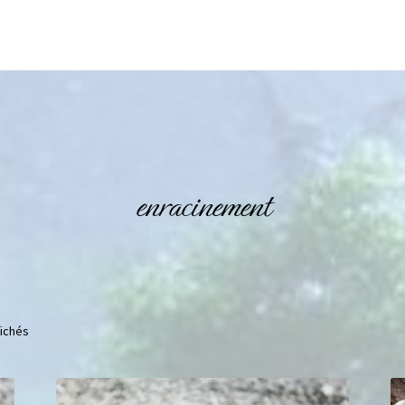
enracinement
fichés