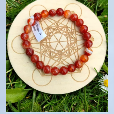
Mini géodes
Bougies lithothérapie
Packs
Carte Cadeau
Qui suis-je ?
Avis clients
Mon compte
Panier