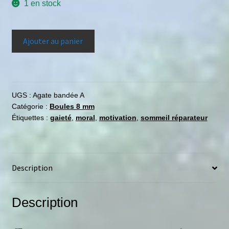
1 en stock
Ajouter au panier
UGS :
Agate bandée A
Catégorie :
Boules 8 mm
Étiquettes :
gaieté
,
moral
,
motivation
,
sommeil réparateur
Description
Description