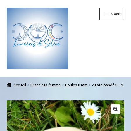
Menu
Boutique
Accueil
Bracelets femme
Boules 8 mm
Agate bandée – A
Bracelets sur-mesure
Galets pouce anti-stress
Pendentifs sifflet et fioles