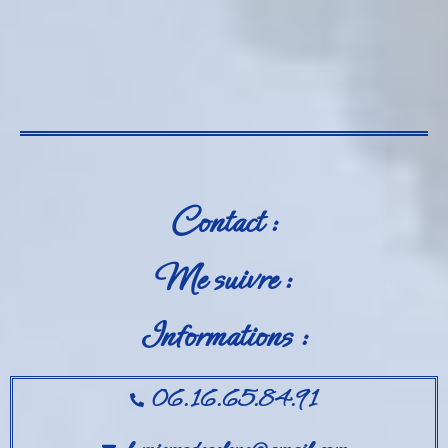
Contact :
Me suivre :
Informations :
06.16.65.84.91