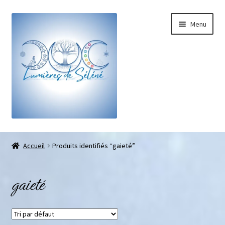
Menu
Boutique
Accueil
Produits identifiés “gaieté”
Bracelets sur-mesure
gaieté
Galets pouce anti-stress
Pendentifs sifflet et fioles