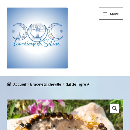
Menu
Boutique
Accueil
Bracelets cheville
Œil de Tigre A
Bracelets sur-mesure
Galets pouce anti-stress
Pendentifs sifflet et fioles