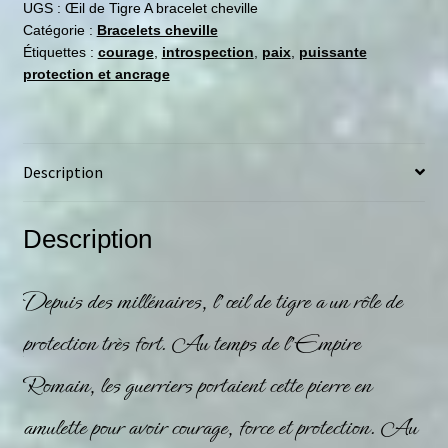
UGS :
Œil de Tigre A bracelet cheville
Catégorie :
Bracelets cheville
Étiquettes :
courage
,
introspection
,
paix
,
puissante
protection et ancrage
Description
Description
Depuis des millénaires, l’œil de tigre a un rôle de
protection très fort. Au temps de l’Empire
Romain, les guerriers portaient cette pierre en
amulette pour avoir courage, force et protection. Au