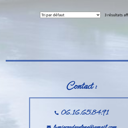
3 résultats af
Contact :
06.16.65.84.91
lumieresdeselene@gmail.com