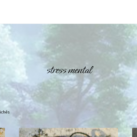
stress mental
fichés