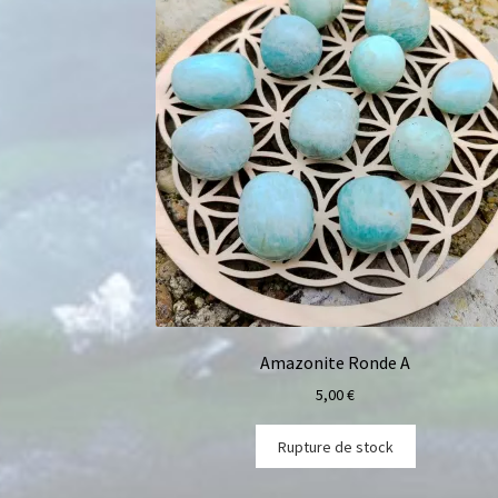
Amazonite Ronde A
5,00
€
Rupture de stock