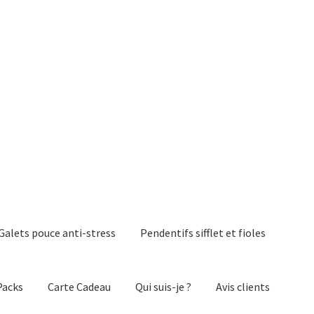
Galets pouce anti-stress
Pendentifs sifflet et fioles
Packs
Carte Cadeau
Qui suis-je ?
Avis clients