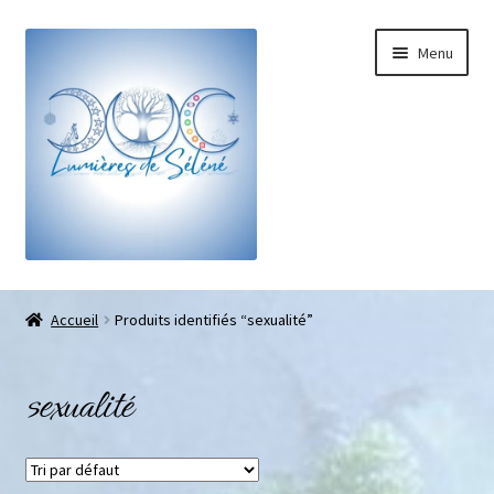
Menu
Boutique
Accueil
Produits identifiés “sexualité”
Bracelets sur-mesure
sexualité
Galets pouce anti-stress
Pendentifs sifflet et fioles