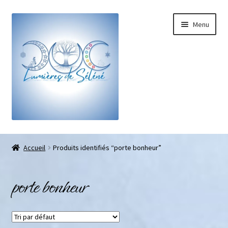
Menu
Boutique
Accueil
Produits identifiés “porte bonheur”
Bracelets sur-mesure
porte bonheur
Galets pouce anti-stress
Pendentifs sifflet et fioles