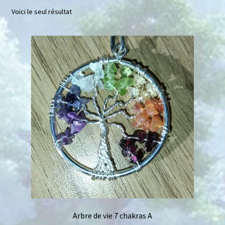
Voici le seul résultat
Mini géodes
Bougies lithothérapie
Packs
Carte Cadeau
Qui suis-je ?
Avis clients
Mon compte
Panier
Arbre de vie 7 chakras A