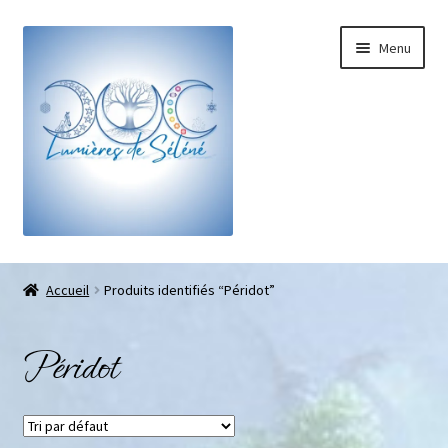
Menu
Boutique
Accueil
Produits identifiés “Péridot”
Bracelets sur-mesure
Péridot
Galets pouce anti-stress
Pendentifs sifflet et fioles