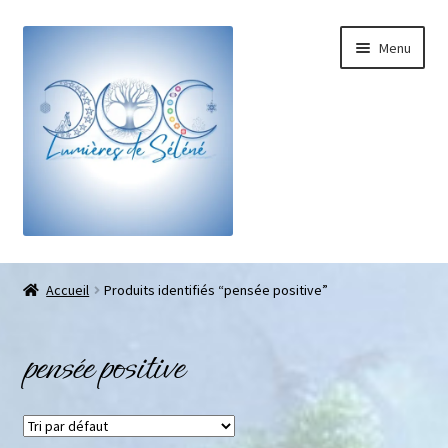
Menu
Boutique
Accueil
Produits identifiés “pensée positive”
Bracelets sur-mesure
pensée positive
Galets pouce anti-stress
Pendentifs sifflet et fioles