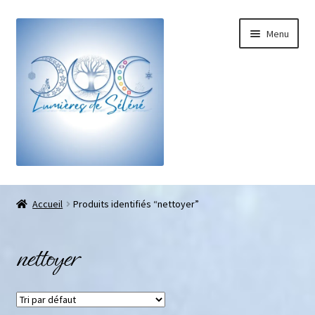
Menu
Boutique
Accueil
Produits identifiés “nettoyer”
Bracelets sur-mesure
nettoyer
Galets pouce anti-stress
Pendentifs sifflet et fioles