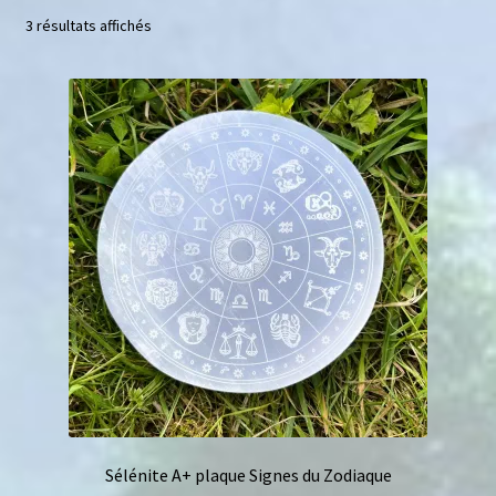
3 résultats affichés
Mini géodes
Bougies lithothérapie
Packs
Carte Cadeau
Qui suis-je ?
Avis clients
Mon compte
Panier
Sélénite A+ plaque Signes du Zodiaque