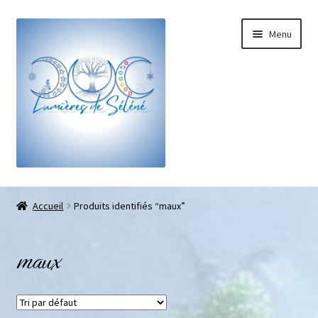
Menu
Boutique
Accueil
Produits identifiés “maux”
Bracelets sur-mesure
maux
Galets pouce anti-stress
Pendentifs sifflet et fioles