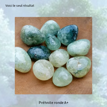
Voici le seul résultat
Mini géodes
Bougies lithothérapie
Packs
Carte Cadeau
Qui suis-je ?
Avis clients
Mon compte
Panier
Préhnite ronde A+