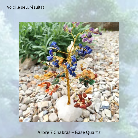
Voici le seul résultat
Mini géodes
Bougies lithothérapie
Packs
Carte Cadeau
Qui suis-je ?
Avis clients
Mon compte
Panier
Arbre 7 Chakras – Base Quartz