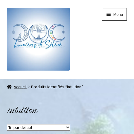
Menu
Boutique
Accueil
Produits identifiés “intuition”
Bracelets sur-mesure
intuition
Galets pouce anti-stress
Pendentifs sifflet et fioles